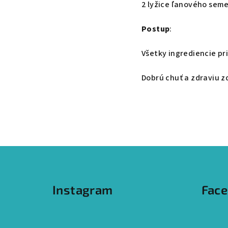
2 lyžice ľanového sem
Postup
:
Všetky ingrediencie pr
Dobrú chuť a zdraviu z
Z
á
Instagram
Fac
p
ä