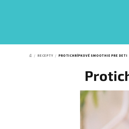
Prejsť
na
obsah
/
RECEPTY
/
PROTICHRÍPKOVÉ SMOOTHIE PRE DETI
DOMOV
Protic