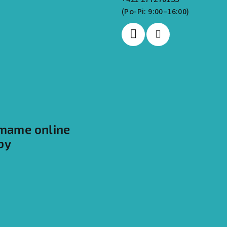
ímame online
by