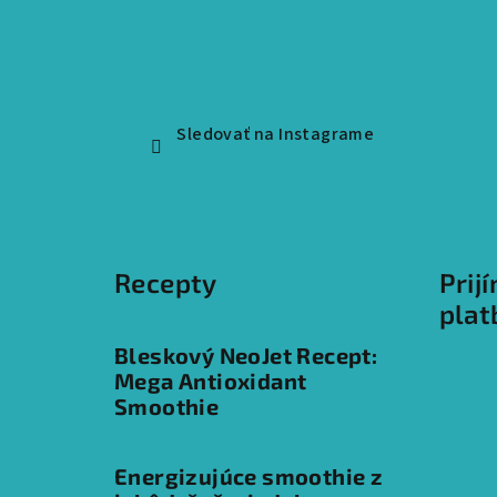
t
i
e
Sledovať na Instagrame
Recepty
Prij
plat
Bleskový NeoJet Recept:
Mega Antioxidant
Smoothie
Energizujúce smoothie z