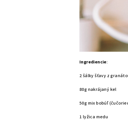
Ingrediencie
:
2 šálky šťavy z granát
80g nakrájaný kel
50g mix bobúľ (čučorie
1 lyžica medu