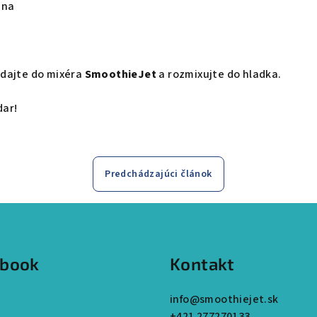
ena
idajte do mixéra
SmoothieJet
a rozmixujte do hladka.
dar!
Predchádzajúci článok
ebook
Kontakt
info
@
smoothiejet.sk
+421 277270133