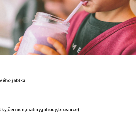
ového jablka
dky,černice,maliny,jahody,brusnice)