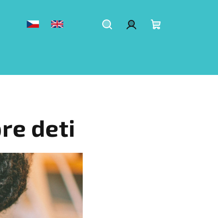
Hľadať
Prihlásenie
Nákupný
košík
re deti