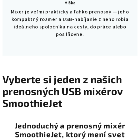
Miška
Hodnotenie
Mixér je veľmi praktický a ľahko prenosný — jeho
produktu
kompaktný rozmer a USB-nabíjanie z neho robia
je
5
ideálneho spoločníka na cesty, do práce alebo
z
posilňovne.
5
hviezdičiek.
Vyberte si jeden z našich
prenosných USB mixérov
SmoothieJet
Jednoduchý a prenosný mixér
SmoothieJet, ktorý mení svet