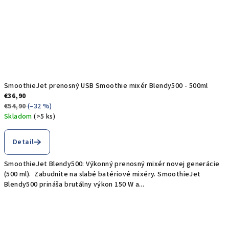
r
o
v
S
m
SmoothieJet prenosný USB Smoothie mixér Blendy500 - 500ml
o
€36,90
€54,90
(–32 %)
o
Skladom
(>5 ks)
Priemerné
t
hodnotenie
Detail
produktu
h
je
SmoothieJet Blendy500: Výkonný prenosný mixér novej generácie
5,0
i
(500 ml). Zabudnite na slabé batériové mixéry. SmoothieJet
z
Blendy500 prináša brutálny výkon 150 W a...
5
e
hviezdičiek.
J