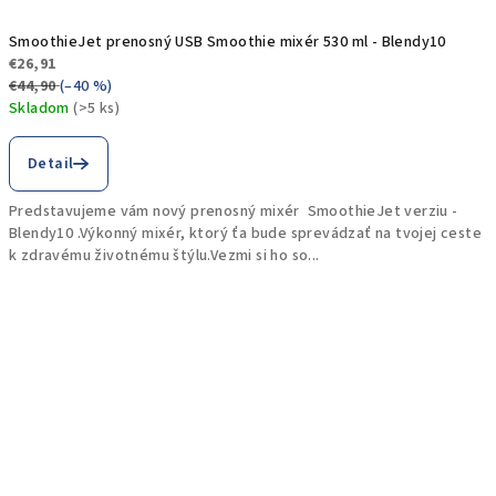
SmoothieJet prenosný USB Smoothie mixér 530 ml - Blendy10
€26,91
€44,90
(–40 %)
Skladom
(>5 ks)
Priemerné
hodnotenie
Detail
produktu
je
Predstavujeme vám nový prenosný mixér SmoothieJet verziu -
4,7
Blendy10 .Výkonný mixér, ktorý ťa bude sprevádzať na tvojej ceste
z
k zdravému životnému štýlu.Vezmi si ho so...
5
hviezdičiek.