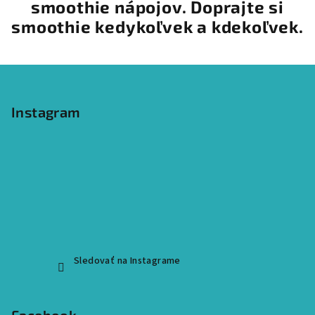
smoothie nápojov. Doprajte si
smoothie kedykoľvek a kdekoľvek.
Z
á
p
Instagram
ä
t
i
e
Sledovať na Instagrame