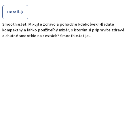
Priemerné
hodnotenie
Detail
produktu
je
SmoothieJet: Mixujte zdravo a pohodlne kdekoľvek! Hľadáte
5,0
kompaktný a ľahko použiteľný mixér, s ktorým si pripravíte zdravé
z
a chutné smoothie na cestách? SmoothieJet je...
5
hviezdičiek.