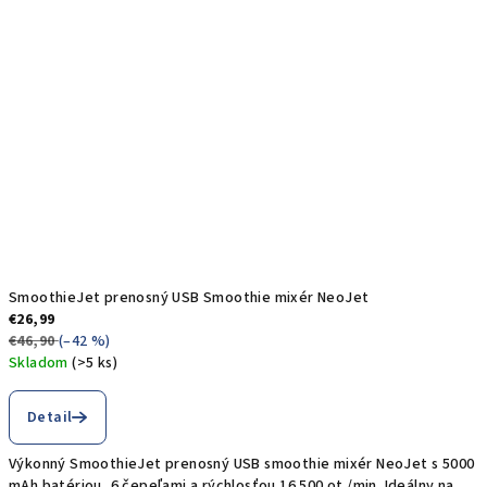
e
t
SmoothieJet prenosný USB Smoothie mixér NeoJet
€26,99
€46,90
(–42 %)
Skladom
(>5 ks)
Priemerné
hodnotenie
Detail
produktu
je
Výkonný SmoothieJet prenosný USB smoothie mixér NeoJet s 5000
5,0
mAh batériou, 6 čepeľami a rýchlosťou 16 500 ot./min. Ideálny na