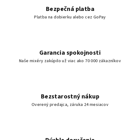
e
Bezpečná platba
r
Platba na dobierku alebo cez GoPay
t
e
s
Garancia spokojnosti
Naše mixéry zakúpilo už viac ako 70 000 zákazníkov
i
j
e
Bezstarostný nákup
d
Overený predajca, záruka 24 mesiacov
e
n
z