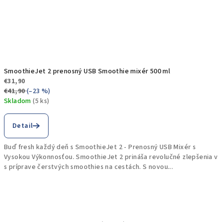
SmoothieJet 2 prenosný USB Smoothie mixér 500 ml
€31,90
€41,90
(–23 %)
Skladom
(5 ks)
Priemerné
hodnotenie
Detail
produktu
je
Buď fresh každý deň s SmoothieJet 2 - Prenosný USB Mixér s
4,9
Vysokou Výkonnosťou. SmoothieJet 2 prináša revolučné zlepšenia v
z
s príprave čerstvých smoothies na cestách. S novou...
5
hviezdičiek.