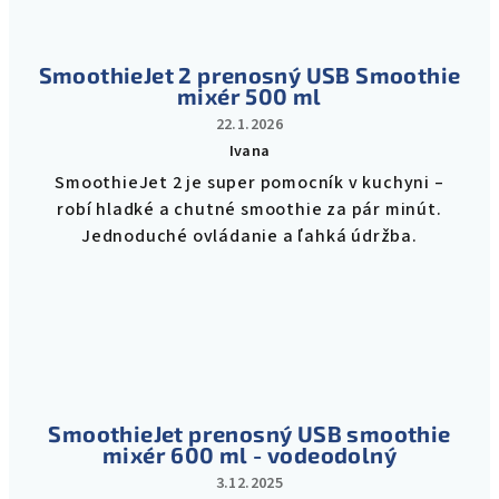
hviezdičiek.
SmoothieJet 2 prenosný USB Smoothie
mixér 500 ml
22.1.2026
Ivana
Hodnotenie
SmoothieJet 2 je super pomocník v kuchyni –
produktu
robí hladké a chutné smoothie za pár minút.
je
5
Jednoduché ovládanie a ľahká údržba.
z
5
hviezdičiek.
SmoothieJet prenosný USB smoothie
mixér 600 ml - vodeodolný
3.12.2025