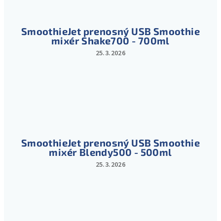
SmoothieJet prenosný USB Smoothie
mixér Shake700 - 700ml
25.3.2026
Hodnotenie
produktu
je
5
z
5
hviezdičiek.
SmoothieJet prenosný USB Smoothie
mixér Blendy500 - 500ml
25.3.2026
Hodnotenie
produktu
je
5
z
5