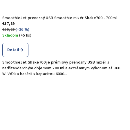
n
ý
SmoothieJet prenosný USB Smoothie mixér Shake700 - 700ml
€37,89
c
€59,29
(–36 %)
Skladom
(>5 ks)
h
Priemerné
hodnotenie
Detail
U
produktu
je
S
SmoothieJet Shake700 je prémiový prenosný USB mixér s
5,0
nadštandardným objemom 700 ml a extrémnym výkonom až 360
z
B
W. Vďaka batérii s kapacitou 6000...
5
hviezdičiek.
m
i
x
é