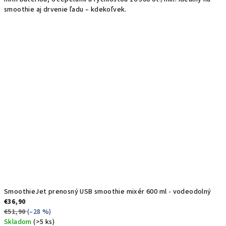
z
smoothie aj drvenie ľadu – kdekoľvek.
5
hviezdičiek.
SmoothieJet prenosný USB smoothie mixér 600 ml - vodeodolný
€36,90
€51,90
(–28 %)
Skladom
(>5 ks)