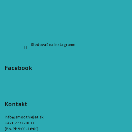
i
e
Sledovať na Instagrame
Facebook
Kontakt
info
@
smoothiejet.sk
+421 277270133