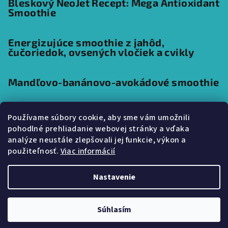
Bleskový NeoJet Recept: Mega Antioxidant
Smoothie
Energizujúce smoothie z jahôd,
čučoriedok, ovsených vločiek a cvikly
Mandľovo-banánovo-avokádové smoothie
Používame súbory cookie, aby sme vám umožnili
pohodlné prehliadanie webovej stránky a vďaka
Prijímame online platby
analýze neustále zlepšovali jej funkcie, výkon a
použiteľnosť.
Viac informácií
Nastavenie
Copyright 2026
SmoothieJet.sk
. Všetky práva vyhradené.
Súhlasím